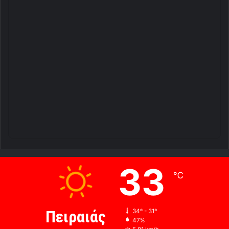
33
℃
Πειραιάς
34º - 31º
47%