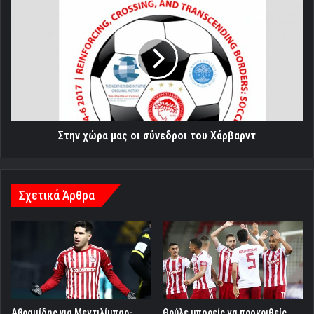
Στην
χώρα
μας
οι
σύνεδροι
του
Χάρβαρντ
Στην χώρα μας οι σύνεδροι του Χάρβαρντ
Σχετικά Άρθρα
Aβραμίδης για Μεντιλίμπαρ-
Θρύλε μπορείς να προκριθείς