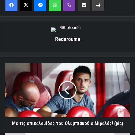
Redaroume
Με
τις
επικαλαμίδες
του
Ολυμπιακού
ο
Μιραλάς!
(pic)
Με τις επικαλαμίδες του Ολυμπιακού ο Μιραλάς! (pic)