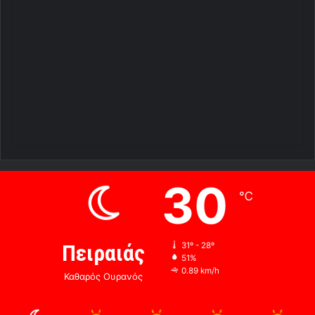
30
℃
Πειραιάς
31º - 28º
51%
0.89 km/h
Καθαρός Ουρανός