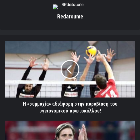
Redaroume
Η
«συμμαχία»
αδιάφορη
στην
παραβίαση
του
υγειονομικού
πρωτοκόλλου!
Η «συμμαχία» αδιάφορη στην παραβίαση του
υγειονομικού πρωτοκόλλου!
Η
90άρα
του