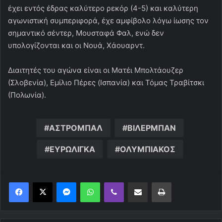
έχει εντός έδρας καλύτερο ρεκόρ (4-5) και καλύτερη
αγωνιστική συμπεριφορά, έχε αμφίβολο λόγω ίωσης τον
σημαντικό σέντερ, Μουσταφά Φαλ, ενώ δεν
υπολογίζονται και οι Νουά, Χάουαρντ.
Διαιτητές του αγώνα είναι οι Ματέι Μπολτάουζερ
(Σλοβενία), Εμίλιο Πέρες (Ισπανία) και Τόμας Τραβίτσκι
(Πολωνία).
ΑΣΤΡΟΜΠΑΛ
ΒΙΛΕΡΜΠΑΝ
ΕΥΡΩΛΙΓΚΑ
ΟΛΥΜΠΙΑΚΟΣ
Messenger
WhatsApp
Viber
Κοινοποίηση μέσω ηλεκτρονικού ταχυδρομείου
Εκτύπωση