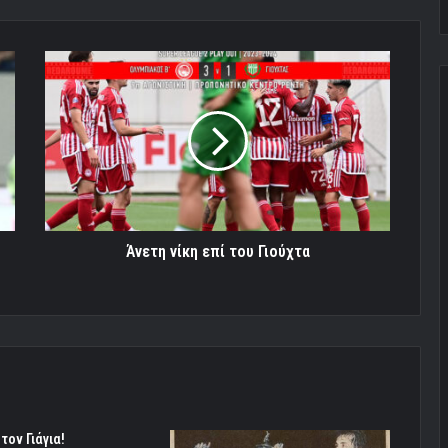
Άνετη
νίκη
επί
του
Γιούχτα
Άνετη νίκη επί του Γιούχτα
τον Γιάγια!