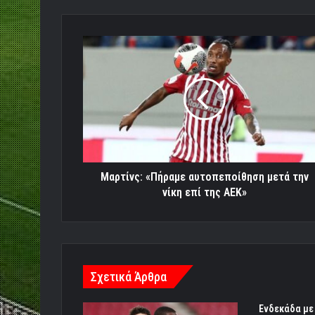
Μαρτίνς:
«Πήραμε
αυτοπεποίθηση
μετά
την
νίκη
επί
της
ΑΕΚ»
Μαρτίνς: «Πήραμε αυτοπεποίθηση μετά την
νίκη επί της ΑΕΚ»
Σχετικά Άρθρα
Ενδεκάδα με 