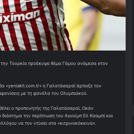
ό την Τουρκία προέκυψε θέμα Γάμου ανάμεσα στον
δα «yeniakit.com.tr» η Γαλατάσαραϊ άρπαξε τον
εμφανίσεις με τη φανέλα του Ολυμπιακού.
 θέλει ο προπονητής της Γαλατάσαραϊ, Οκάν
ό διάστημα την περίπτωση του Αγιούμπ Ελ Κααμπί και
υλλόγου να τον ντύσει στα «κιτρινοκόκκινα».