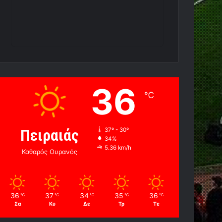
36
℃
Πειραιάς
37º - 30º
34%
5.36 km/h
Καθαρός Ουρανός
36
37
34
35
36
℃
℃
℃
℃
℃
Σα
Κυ
Δε
Τρ
Τε