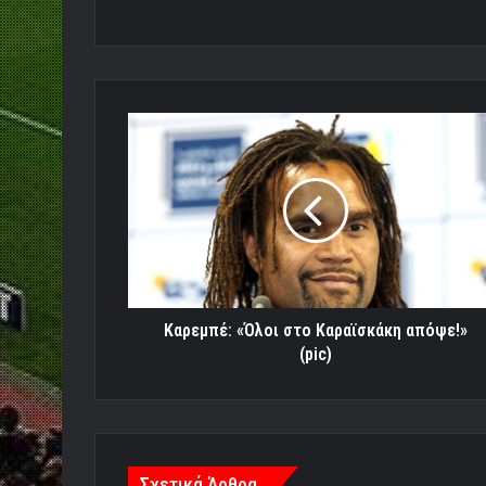
Καρεμπέ:
«Όλοι
στο
Καραϊσκάκη
απόψε!»
(pic)
Καρεμπέ: «Όλοι στο Καραϊσκάκη απόψε!»
(pic)
Σχετικά Άρθρα