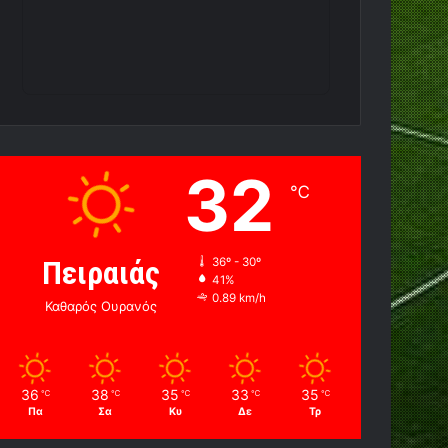
32
℃
Πειραιάς
36º - 30º
41%
0.89 km/h
Καθαρός Ουρανός
36
38
35
33
35
℃
℃
℃
℃
℃
Πα
Σα
Κυ
Δε
Τρ