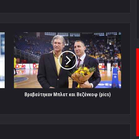
Βραβεύτηκαν
Μπλατ
και
Βεζένκοφ
(pics)
Βραβεύτηκαν Μπλατ και Βεζένκοφ (pics)