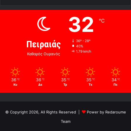
32
℃
Πειραιάς
36º - 28º
40%
1.79 km/h
Καθαρός Ουρανός
36
36
35
35
34
℃
℃
℃
℃
℃
Κυ
Δε
Τρ
Τε
Πε
© Copyright 2026, All Rights Reserved |
Power by Redaroume
Team