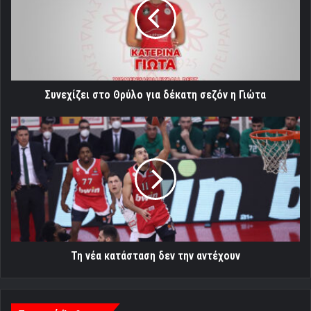
για
δέκατη
σεζόν
η
Γιώτα
Συνεχίζει στο Θρύλο για δέκατη σεζόν η Γιώτα
Τη
νέα
κατάσταση
δεν
την
αντέχουν
Τη νέα κατάσταση δεν την αντέχουν