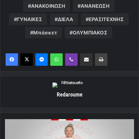
ΑΝΑΚΟΙΝΩΣΗ
ΑΝΑΝΕΩΣΗ
ΓΥΝΑΙΚΕΣ
ΔΙΕΛΑ
ΕΡΑΣΙΤΕΧΝΗΣ
Μπάσκετ
ΟΛΥΜΠΙΑΚΟΣ
Messenger
WhatsApp
Viber
Κοινοποίηση μέσω ηλεκτρονικού ταχυδρομείου
Εκτύπωση
Redaroume
Συνεχίζει
στο
Θρύλο