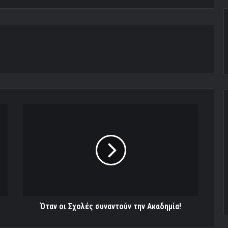
Όταν
οι
Σχολές
συναντούν
την
Ακαδημία!
Όταν οι Σχολές συναντούν την Ακαδημία!