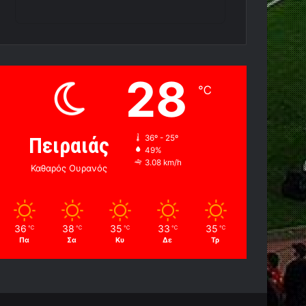
28
℃
Πειραιάς
36º - 25º
49%
3.08 km/h
Καθαρός Ουρανός
36
38
35
33
35
℃
℃
℃
℃
℃
Πα
Σα
Κυ
Δε
Τρ