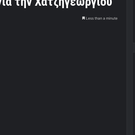
για την Χατζηγεωργίου
Less than a minute