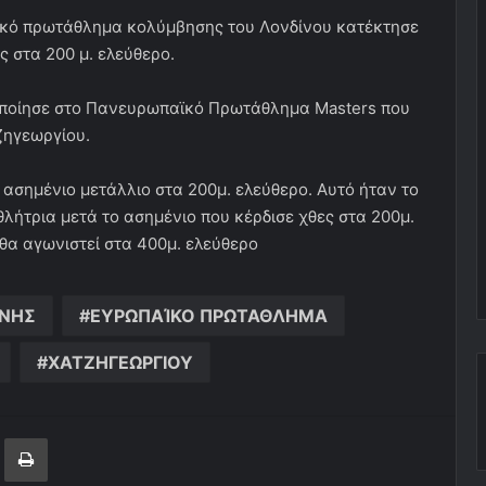
ϊκό πρωτάθλημα κολύμβησης του Λονδίνου κατέκτησε
ς στα 200 μ. ελεύθερο.
οποίησε στο Πανευρωπαϊκό Πρωτάθλημα Μasters που
ζηγεωργίου.
ασημένιο μετάλλιο στα 200μ. ελεύθερο. Αυτό ήταν το
λήτρια μετά το ασημένιο που κέρδισε χθες στα 200μ.
θα αγωνιστεί στα 400μ. ελεύθερο
ΧΝΗΣ
ΕΥΡΩΠΑΊΚΟ ΠΡΩΤΑΘΛΗΜΑ
ΧΑΤΖΗΓΕΩΡΓΙΟΥ
ger
ινοποίηση μέσω ηλεκτρονικού ταχυδρομείου
Εκτύπωση