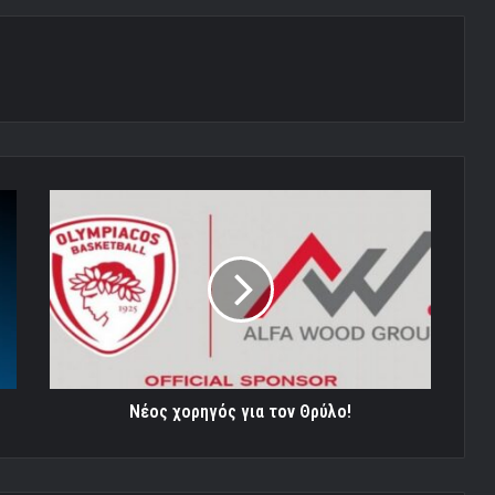
Νέος
χορηγός
για
τον
Θρύλο!
Νέος χορηγός για τον Θρύλο!