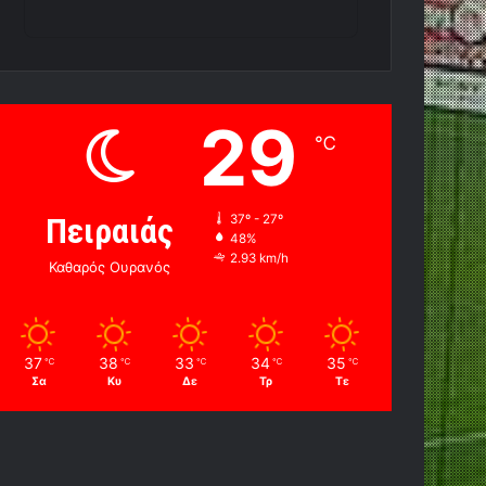
29
℃
Πειραιάς
37º - 27º
48%
2.93 km/h
Καθαρός Ουρανός
37
38
33
34
35
℃
℃
℃
℃
℃
Σα
Κυ
Δε
Τρ
Τε