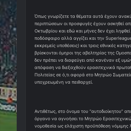
Όπως γνωρίζετε τα θέματα αυτά έχουν ανακύψ
περιπτώσεων οι προσφυγές έχουν ασκηθεί απ
Οκτωβρίου και εδώ και μήνες δεν έχει ληφθεί
ποδόσφαιρο αλλά αγγίζει και την Superleague
εκκρεμείς υποθέσεις) και τρεις εθνικές κατη
βρίσκονται όμηροι της αβελτηρίας της Ομοσπ
δεν πρέπει να διαφεύγει από κανέναν εξ υμών
απόφαση να διεξαχθούν ερασιτεχνικά πρωτα
Πολιτείας σε ό,τι αφορά στο Μητρώο Σωματεί
υποχρεωμένη να πειθαρχεί.
Αντιθέτως, στο όνομα του “αυτοδιοίκητου” α
όργανο να αγνοήσει το Μητρώο Ερασιτεχνικώ
νομοθεσία ως ελάχιστη προϋπόθεση νόμιμης λ