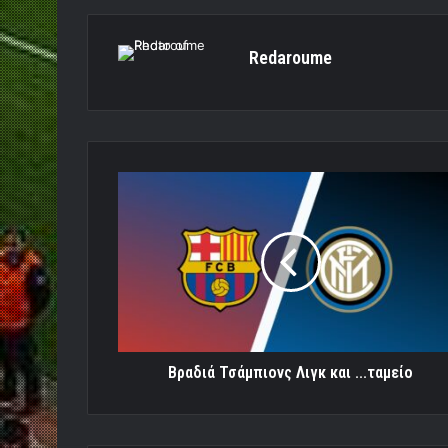
Redaroume
Βραδιά
Τσάμπιονς
Λιγκ
και
...ταμείο
Βραδιά Τσάμπιονς Λιγκ και ...ταμείο