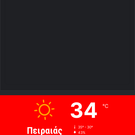
34
℃
Πειραιάς
35º - 30º
43%