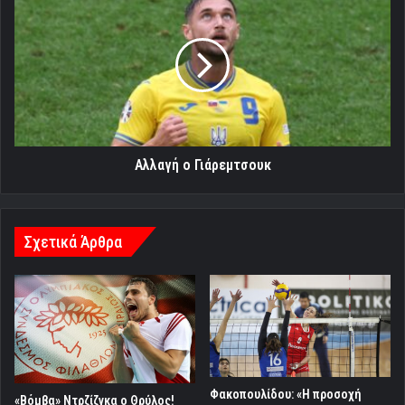
ο
Γιάρεμτσουκ
Αλλαγή ο Γιάρεμτσουκ
Σχετικά Άρθρα
Φακοπουλίδου: «Η προσοχή
«Βόμβα» Ντρζίζγκα ο Θρύλος!