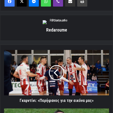
Redaroume
Γκαρντίνι:
«Περήφανος
για
την
εικόνα
μας»
Γκαρντίνι: «Περήφανος για την εικόνα μας»
Αλλαγή