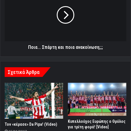
και
ποια
ανακοίνωση;;;
Ποια... Σπάρτη και ποια ανακοίνωση;;;
Σχετικά Άρθρα
Κυπελλούχος Ευρώπης ο Θρύλος
Τον «κέρασε» Da Pipa! (Video)
για τρίτη φορά! [Video]