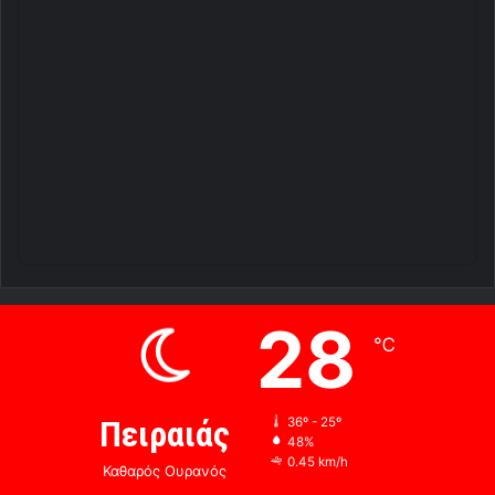
28
℃
Πειραιάς
36º - 25º
48%
0.45 km/h
Καθαρός Ουρανός