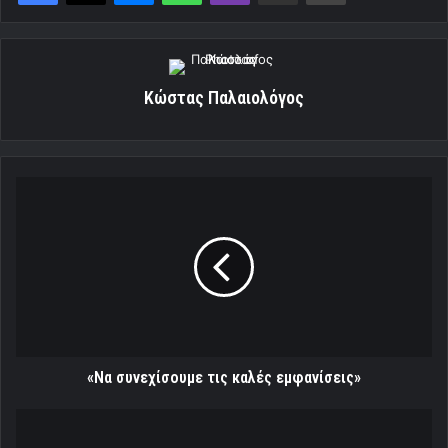
Κώστας Παλαιολόγος
«Να
συνεχίσουμε
τις
καλές
εμφανίσεις»
«Να συνεχίσουμε τις καλές εμφανίσεις»
Ποια...
Σπάρτη