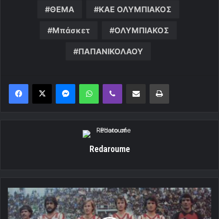
ΘΕΜΑ
ΚΑΕ ΟΛΥΜΠΙΑΚΟΣ
Μπάσκετ
ΟΛΥΜΠΙΑΚΟΣ
ΠΑΠΑΝΙΚΟΛΑΟΥ
Messenger
WhatsApp
Viber
Κοινοποίηση μέσω ηλεκτρονικού ταχυδρομείου
Εκτύπωση
Redaroume
Διέλυσε
την
Βάλντχαϊμ