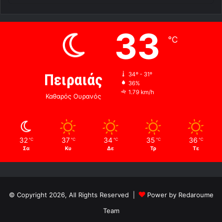
33
℃
Πειραιάς
34º - 31º
36%
1.79 km/h
Καθαρός Ουρανός
32
37
34
35
36
℃
℃
℃
℃
℃
Σα
Κυ
Δε
Τρ
Τε
© Copyright 2026, All Rights Reserved |
Power by Redaroume
Team