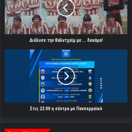
με
...
δεκάρα!
Διέλυσε την Βάλντχαϊμ με ... δεκάρα!
Στις
22:00
η
σέντρα
με
Πανσερραϊκό
Στις 22:00 η σέντρα με Πανσερραϊκό