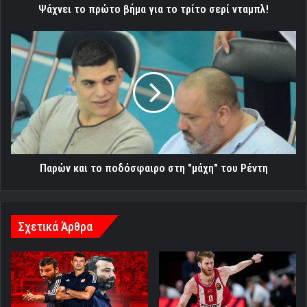
Ψάχνει το πρώτο βήμα για το τρίτο σερί νταμπλ!
Παρών
και
το
ποδόσφαιρο
στη
"μάχη"
του
Ρέντη
Παρών και το ποδόσφαιρο στη "μάχη" του Ρέντη
Σχετικά Άρθρα