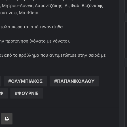
, Μήτρου-Λονγκ, Λαρεντζάκης, Λι, Φαλ, Βεζένκοφ,
λουτίνοφ, ΜακΚίσικ.
ταλαιπωρείται από τενοντίτιδα .
ν προπόνηση (γόνατο με γόνατο).
ι από το πρόβλημα που αντιμετώπισε στην σειρά με
ΟΛΥΜΠΙΑΚΟΣ
ΠΑΠΑΝΙΚΟΛΑΟΥ
ΟΦ
ΦΟΥΡΝΙΕ
ger
ινοποίηση μέσω ηλεκτρονικού ταχυδρομείου
Εκτύπωση