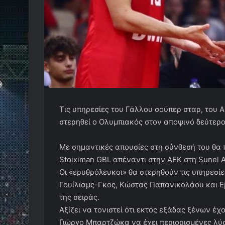
Τις υπηρεσίες του Γάλλου σούπερ σταρ, του 
στερηθεί ο Ολυμπιακός στον αποψινό δεύτερο 
Με σημαντικές απουσίες στη σύνθεσή του θα 
Stoiximan GBL απέναντι στην ΑΕΚ στη Sunel A
Οι «ερυθρόλευκοι» θα στερηθούν τις υπηρεσίε
Γουίλιαμς-Γκος, Κώστας Παπανικολάου και Ε
της σειράς.
Αξίζει να τονιστεί ότι εκτός εξάδας ξένων έχ
Γιώργο Μπαρτζώκα να έχει περιορισμένες λύσ