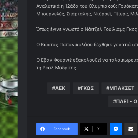
Αναλυτικά η 12άδα του Ολυμπιακού: Γουόκαπ
Μπουρνελές, Σπάρταλης, Ντόρσεϊ, Πίτερς, Μι
Όπως έγινε γνωστό ο Νάιτζελ Γουίλιαμς Γκος 
Ο Κώστας Παπανικολάου δέχθηκε γονατιά στη
Ο Εβάν Φουρνιέ εξακολουθεί να ταλαιπωρείτα
τη Ρεαλ Μαδρίτης.
ΑΕΚ
ΓΚΟΣ
ΜΠΑΚΣΕΤ
ΠΛΕΊ - 
Messen
Κο
Facebook
X