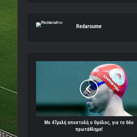
Redaroume
Με
47μελή
αποστολή
ο
Θρύλος,
για
το
66ο
πρωτάθλημα!
Με 47μελή αποστολή ο Θρύλος, για το 66ο
πρωτάθλημα!