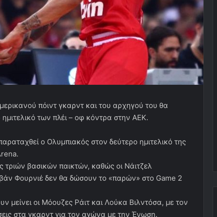
Αμερικανού πόιντ γκαρντ και του αρχηγού του θα
ημιτελικό των πλέι – οφ κόντρα στην ΑΕΚ.
παραταχθεί ο Ολυμπιακός στον δεύτερο ημιτελικό της
rena.
ς τριών βασικών παικτών, καθώς οι Νάιτζελ
βάν Φουρνιέ δεν θα δώσουν το «παρών» στο Game 2
ουν μείνει οι Μόουζες Ράιτ και Λούκα Βιλντόσα, με τον
εις στα γκαρντ για τον αγώνα με την Ένωση.