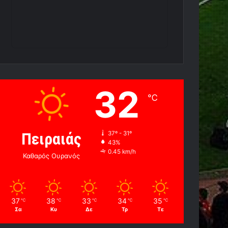
32
℃
Πειραιάς
37º - 31º
43%
0.45 km/h
Καθαρός Ουρανός
37
38
33
34
35
℃
℃
℃
℃
℃
Σα
Κυ
Δε
Τρ
Τε