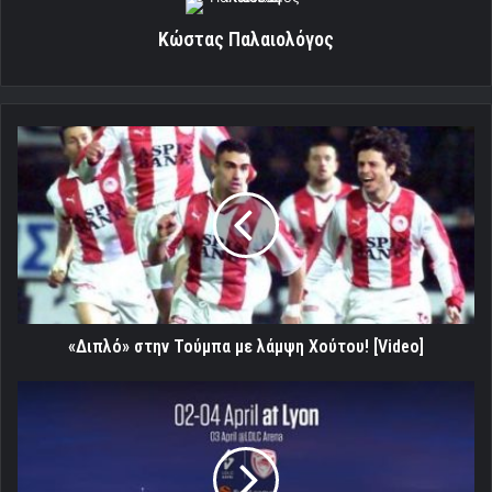
Κώστας Παλαιολόγος
«Διπλό»
στην
Τούμπα
με
λάμψη
Χούτου!
[Video]
«Διπλό» στην Τούμπα με λάμψη Χούτου! [Video]
Together
We
Fly
στην
Lyon!