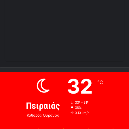
32
℃
Πειραιάς
33º - 31º
38%
3.13 km/h
Καθαρός Ουρανός