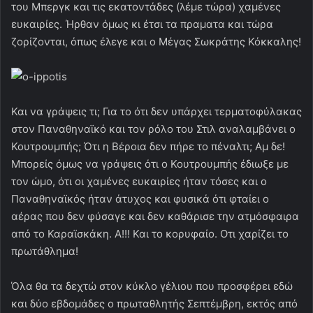
του Μπεργκ και τις εκατοντάδες (λέμε τώρα) χαμένες
ευκαιρίες. Ήρθαν όμως κι έτσι τα πραματα και τώρα
ζορίζονται, όπως έλεγε και ο Μέγας Σωκράτης Κόκκαλης!
Και να γράψεις τι; Για το ότι δεν υπάρχει τερματοφύλακας
στον Παναθηναϊκό και τον ρόλο του Στιλ αναλαμβάνει ο
Κουτρουμπής; Ότι η Βέροια δεν πήρε το πέναλτι; Αμ δε!
Μπορείς όμως να γράψεις ότι ο Κουτρουμπής έδιωξε με
τον ώμο, ότι οι χαμένες ευκαιρίες ήταν τόσες και ο
Παναθηναϊκός ήταν άτυχος και φυσικά ότι φταίει ο
αέρας που δεν φύσαγε και δεν καθάρισε την ατμόσφαιρα
από το Καραϊσκάκη. Α!!! Και το κορυφαίο. Οτι χαρίζει το
πρωτάθλημα!
Όλα θα τα δεχτώ στον κύκλο γέλιου που προσφέρει εδώ
και δύο εβδομάδες ο πρωταθλητής Σεπτέμβρη, εκτός από