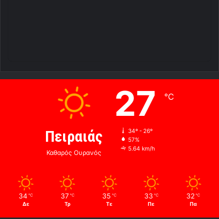
27
℃
Πειραιάς
34º - 26º
57%
5.64 km/h
Καθαρός Ουρανός
34
37
35
33
32
℃
℃
℃
℃
℃
Δε
Τρ
Τε
Πε
Πα