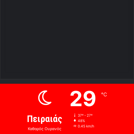
29
℃
Πειραιάς
37º - 27º
48%
0.45 km/h
Καθαρός Ουρανός