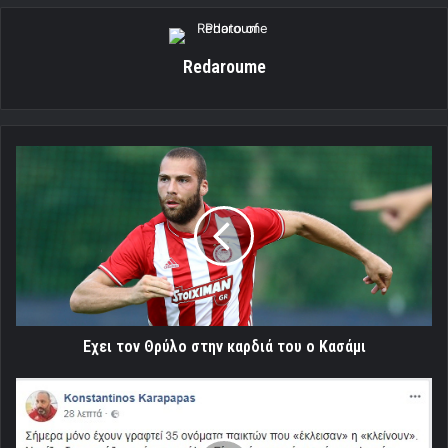
Redaroume
Εχει
τον
Θρύλο
στην
καρδιά
του
ο
Κασάμι
Εχει τον Θρύλο στην καρδιά του ο Κασάμι
"Δεν
μπορούμε
να