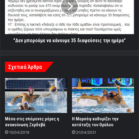
κάνουμε
35
διαψεύσεις
την
ημέρα"
"Δεν μπορούμε να κάνουμε 35 διαψεύσεις την ημέρα"
Σχετικά Άρθρα
Μέσα στις επόμενες μέρες η
Η Μαρσέιγ καθορίζει την
ανακοίνωση Ζερδεβά
κατάταξη του Θρύλου
15/04/2019
21/04/2021