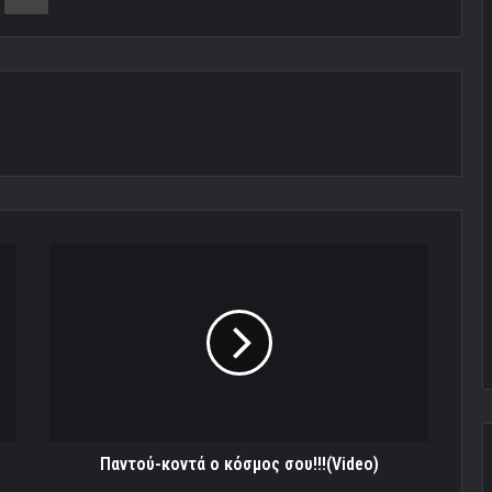
Παντού-
κοντά
ο
κόσμος
σου!!!
(Video)
Παντού-κοντά ο κόσμος σου!!!(Video)