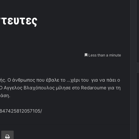
στευτες
Less than a minute
ής. Ο άνθρωπος που έβαλε το …χέρι του για να πάει ο
 Ο Αγγελος Βλαχόπουλος μίλησε στο Redaroume για τη
φάση.
/847425812057105/
ger
ινοποίηση μέσω ηλεκτρονικού ταχυδρομείου
Εκτύπωση