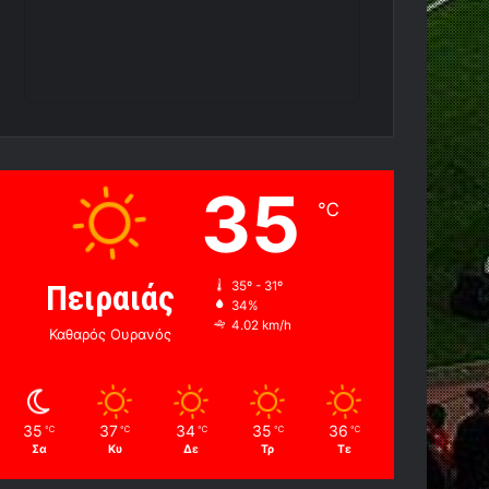
35
℃
Πειραιάς
35º - 31º
34%
4.02 km/h
Καθαρός Ουρανός
35
37
34
35
36
℃
℃
℃
℃
℃
Σα
Κυ
Δε
Τρ
Τε