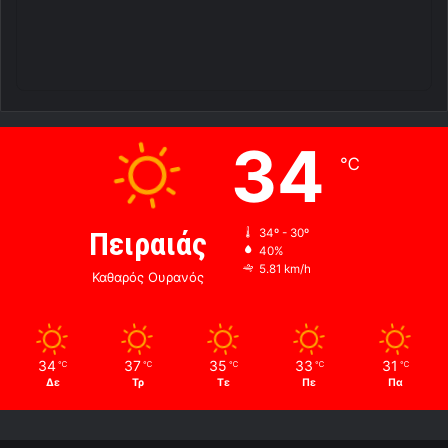
34
℃
Πειραιάς
34º - 30º
40%
5.81 km/h
Καθαρός Ουρανός
34
37
35
33
31
℃
℃
℃
℃
℃
Δε
Τρ
Τε
Πε
Πα