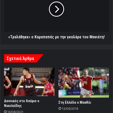
με
την
γκολάρα
του
Μανιάτη!
«Τρελάθηκε» ο Καραπαπάς με την γκολάρα του Μανιάτη!
Σχετικά Άρθρα
Δανεικός στο Λαύριο ο
Στη Ελλάδα ο ΜακΚέι
Νικολαΐδης
13/06/2018
16/08/2021