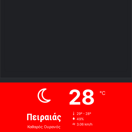
28
℃
Πειραιάς
29º - 28º
49%
3.06 km/h
Καθαρός Ουρανός