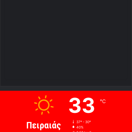
33
℃
Πειραιάς
37º - 30º
40%