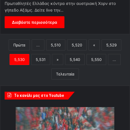
Πρωταθλητές Ελλάδας κόντρα στην αυστριακή Χορν στο
γήπεδο Αξάμς. Δείτε live την…
Διαβάστε περισσότερα
Πρώτα
...
5,510
5,520
«
5,529
5,530
5,531
»
5,540
5,550
...
Τελευταία
Tο κανάλι μας στο Youtube