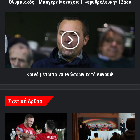
Ολυμπιακός - Μπάγερν Μονάχου: Η «ερυθρόλευκη» 12άδα
Κοινό
μέτωπο
28
Ενώσεων
κατά
Λανουά!
Κοινό μέτωπο 28 Ενώσεων κατά Λανουά!
Σχετικά Άρθρα