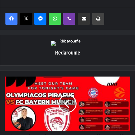
Messenger
WhatsApp
Viber
Κοινοποίηση μέσω ηλεκτρονικού ταχυδρομείου
Εκτύπωση
Redaroume
Ολυμπιακός
-
Μπάγερν
Μονάχου:
Η
«ερυθρόλευκη»
12άδα