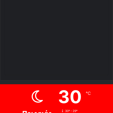
30
℃
30º - 29º