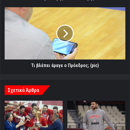
Τι
βλέπει
άραγε
ο
Πρόεδρος;
(pic)
Τι βλέπει άραγε ο Πρόεδρος; (pic)
Σχετικά Άρθρα