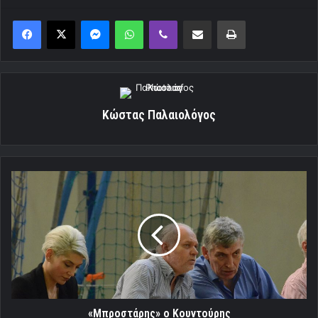
Messenger
WhatsApp
Viber
Κοινοποίηση μέσω ηλεκτρονικού ταχυδρομείου
Εκτύπωση
Κώστας Παλαιολόγος
«Μπροστάρης»
ο
Κουντούρης
«Μπροστάρης» ο Κουντούρης