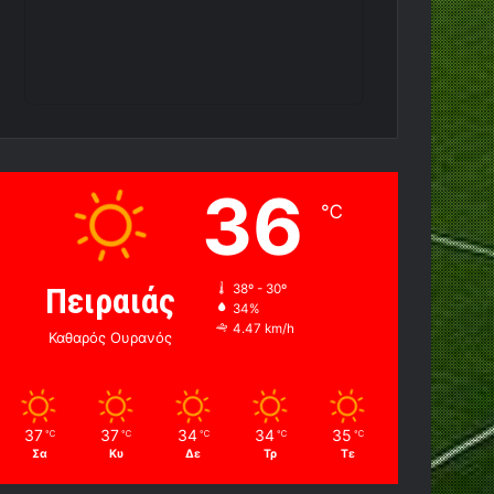
36
℃
Πειραιάς
38º - 30º
34%
4.47 km/h
Καθαρός Ουρανός
37
37
34
34
35
℃
℃
℃
℃
℃
Σα
Κυ
Δε
Τρ
Τε