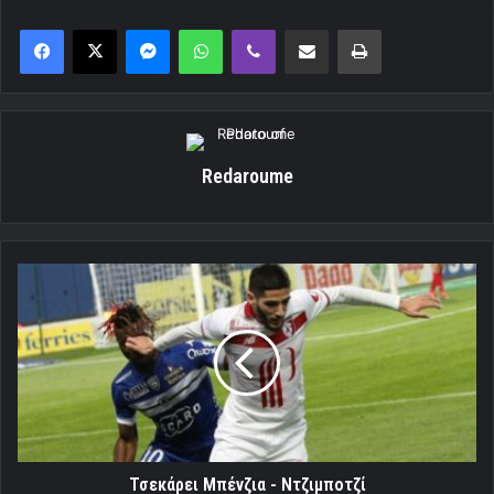
Messenger
WhatsApp
Viber
Κοινοποίηση μέσω ηλεκτρονικού ταχυδρομείου
Εκτύπωση
Redaroume
Τσεκάρει
Μπένζια
-
Ντζιμποτζί
Τσεκάρει Μπένζια - Ντζιμποτζί