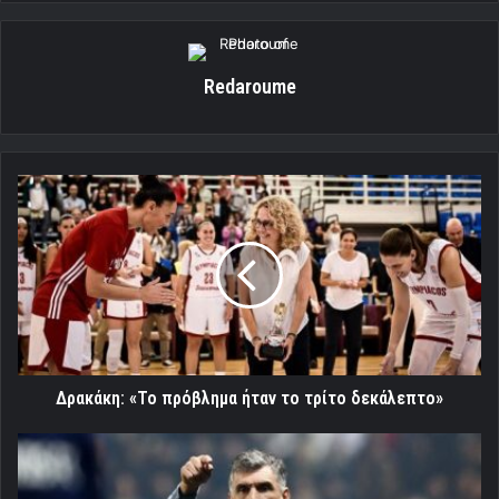
Redaroume
Δρακάκη:
«Το
πρόβλημα
ήταν
το
τρίτο
δεκάλεπτο»
Δρακάκη: «Το πρόβλημα ήταν το τρίτο δεκάλεπτο»
Μεντιλίμπαρ:«Παίξαμε
για
να κερδίσουμε