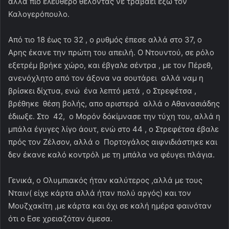
αλλά πιο ελεύθερο θέλοντας νε τραβάει έξω τον
Καλογερόπουλο.
Από τιο 18 έως το 32 , ο ρυθμός έπεσε αλλά στο 37, ο
Αρης έκανε την πρώτη του απειλή. Ο Ντουντού, σε ρόλο
εξετρέμ βρήκε χώρο, και έβγαλε σέντρα , με τον Πέρεθ,
ανενόχλητο από τον άξονα να σουτάρει αλλά ναμ η
βρίσκει δίχτυα, ενώ ένα λεπτό μετά , ο Στρεφέτσα ,
βρέθηκε θέση βολής, απο αριστερά αλλά ο Αθανασιάδης
έδιωξε. Στο 42, ο Μορόν δόκίμνασε την τύχη του, αλλά η
μπάλα έγυγες λίγο άουτ, ενώ στο 44 , ο Στρεφέτσα έβαλε
πρός τον Ζέλσον, αλλά ο Πορτογάλος αιφνιδιάστηκε και
δεν έκανε καλό κοντρόλ με τη μπάλα να φέυγει πλάγια.
Γενικά, ο Ολυμπιακός ήταν καλύτερος ,αλλά με τους
Νταιν( είχε κάρτα αλλά ήταν πολύ αργός) και τον
Μουζχακίτη ,με κάρτα και όχι σε καλή ημέρα φαινόταν
ότι ο Εσε χρειαζόταν άμεσα.