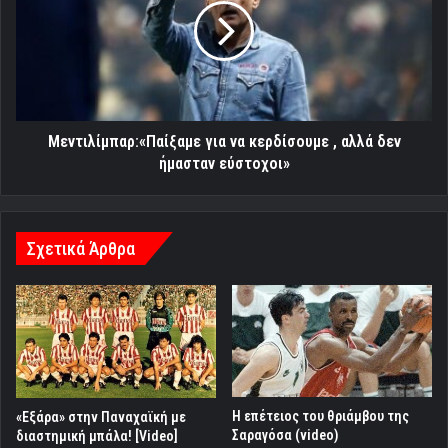
,
αλλά
δεν
ήμασταν
εύστοχοι»
Μεντιλίμπαρ:«Παίξαμε για να κερδίσουμε , αλλά δεν
ήμασταν εύστοχοι»
Σχετικά Άρθρα
Η επέτειος του θριάμβου της
«Εξάρα» στην Παναχαϊκή με
Σαραγόσα (video)
διαστημική μπάλα! [Video]