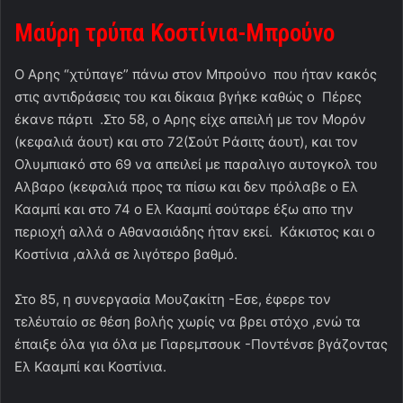
Μαύρη τρύπα Κοστίνια-Μπρούνο
Ο Αρης “χτύπαγε” πάνω στον Μπρούνο που ήταν κακός
στις αντιδράσεις του και δίκαια βγήκε καθώς ο Πέρες
έκανε πάρτι .Στο 58, ο Αρης είχε απειλή με τον Μορόν
(κεφαλιά άουτ) και στο 72(Σούτ Ράσιτς άουτ), και τον
Ολυμπιακό στο 69 να απειλεί με παραλιγο αυτογκολ του
Αλβαρο (κεφαλιά προς τα πίσω και δεν πρόλαβε ο Ελ
Κααμπί και στο 74 ο Ελ Κααμπί σούταρε έξω απο την
περιοχή αλλά ο Αθανασιάδης ήταν εκεί. Kάκιστος και ο
Κοστίνια ,αλλά σε λιγότερο βαθμό.
Στο 85, η συνεργασία Μουζακίτη -Εσε, έφερε τον
τελέυταίο σε θέση βολής χωρίς να βρει στόχο ,ενώ τα
έπαιξε όλα για όλα με Γιαρεμτσουκ -Ποντένσε βγάζοντας
Ελ Κααμπί και Κοστίνια.