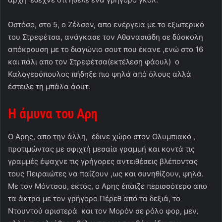
Ωστόσο, στο 5, ο Ζέλσον, απο ενέργεια με το εξωτερικό
του Στρεφέτσα, ανάγκασε τον Αθανασιάδη σε δύσκολη
απόκρουση με το διαγώνιο σουτ που έκανε ,ενώ στο 16
και πάλι απο τον Στρεφέτσα(εκτέλεση φάουλ) ο
Καλογερόπουλος πήδηξε πιο ψηλά από όλους αλλά
έστειλε τη μπάλα άουτ.
Η άμυνα του Αρη
Ο Αρης, απο την άλλη, έδινε χώρο στον Ολυμπιακό ,
προτιμώντας με σφιχτή μεσαία γραμμή και κοντά τις
γραμμές έψαχνε τις γρήγορες αντειθέσεις βλέποντας
τους Πειραιώτες να παίζουν ,ως και συνηθίζουν, ψηλά.
Με τον Μόντσου, εκτός, ο Αρης έπαιζε περισσότερο απο
τα άκτρα με τον γρήγορο Πέρεθ από τα δεξιά, το
Ντουντού αριστερά και τον Μορόν σε ρόλο φορ, μεν,