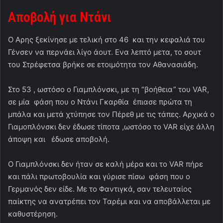
Αποβολή για Ντάνι
Ο Αρης ξεκίνησε με τελική στο 46 και την κεφαλιά του
Γένσεν να περνάει λίγο άουτ. Ενα λεπτό μετα, το σουτ
του Στρέφετσα βρήκε σε ετοιμότητα τον Αθανασιάδη.
Στο 53 , ωστόσο ο Γιαμπλόνσκι, με τη “βοήθεια” του VAR,
σε μία φάση που ο Ντάνι Γκαρθία έπιασε πρώτα τη
μπάλα και μετά χτύπησε τον Πέρεθ με τις τάπες. Αρχικά ο
Γιαμοπλόνσκι δεν έδωσε τίποτα ,ωστόσο το VAR είχε άλλη
άποψη και έδωσε αποβολή.
Ο Γιαμπλόνσκι δεν ήταν σε καλή μέρα και το VAR πήρε
και πάλι πρωτοβουλία και γύρισε πίσω φάση που ο
Γερμανός δεν είδε. Με το Φαντιγκά, σαν τελευταίος
παίκτης να ανατρέπει τον Ταρέμι και να αποβάλλεται με
καθυστέρηση.