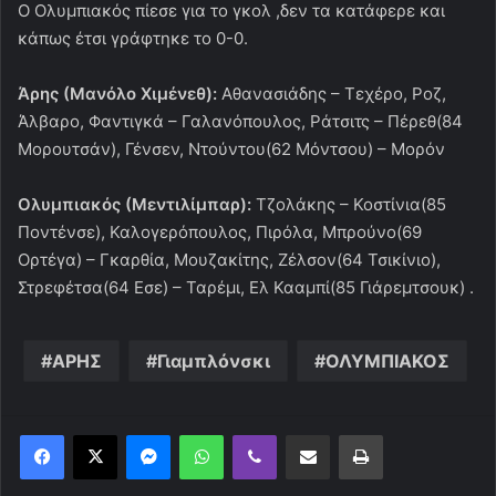
Ο Ολυμπιακός πίεσε για το γκολ ,δεν τα κατάφερε και
κάπως έτσι γράφτηκε το 0-0.
Άρης (Μανόλο Χιμένεθ):
Αθανασιάδης – Τεχέρο, Ροζ,
Άλβαρο, Φαντιγκά – Γαλανόπουλος, Ράτσιτς – Πέρεθ(84
Μορουτσάν), Γένσεν, Ντούντου(62 Μόντσου) – Μορόν
Ολυμπιακός (Μεντιλίμπαρ):
Τζολάκης – Κοστίνια(85
Ποντένσε), Καλογερόπουλος, Πιρόλα, Μπρούνο(69
Ορτέγα) – Γκαρθία, Μουζακίτης, Ζέλσον(64 Τσικίνιο),
Στρεφέτσα(64 Εσε) – Ταρέμι, Ελ Κααμπί(85 Γιάρεμτσουκ) .
ΑΡΗΣ
Γιαμπλόνσκι
ΟΛΥΜΠΙΑΚΟΣ
Messenger
WhatsApp
Viber
Κοινοποίηση μέσω ηλεκτρονικού ταχυδρομείου
Εκτύπωση