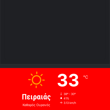
33
℃
Πειραιάς
38º - 30º
41%
3.13 km/h
Καθαρός Ουρανός