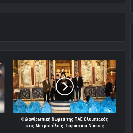
Φιλανθρωπική
δωρεά
της
ΠΑΕ
Ολυμπιακός
στις
Μητροπόλεις
Πειραιά
και
Νίκαιας
Φιλανθρωπική δωρεά της ΠΑΕ Ολυμπιακός
στις Μητροπόλεις Πειραιά και Νίκαιας