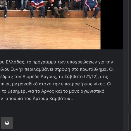
λου Ελλάδας, το πρόγραμμα των υποχρεώσεων για την
μίλου Ξυνή» περιλαμβάνει στροφή στο πρωτάθλημα. Οι
δρας τον Διομήδη Άργους, το Σάββατο (21/12), στις
emier, με μοναδικό στόχο την επιστροφή στις νίκες. Οι
ο μεσημέρι για το Άργος και το μόνο αγωνιστικό
ην απουσία του Άρτουρ Καρβάτσκι.
ger
ινοποίηση μέσω ηλεκτρονικού ταχυδρομείου
Εκτύπωση