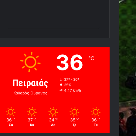
36
℃
Πειραιάς
37º - 30º
35%
4.47 km/h
Καθαρός Ουρανός
36
37
34
35
36
℃
℃
℃
℃
℃
Σα
Κυ
Δε
Τρ
Τε