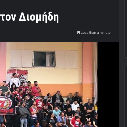
στον Διομήδη
Less than a minute