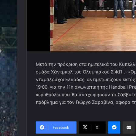
Μετά την πρόκριση στα ημιτελικά του Κυπέλ
ομάδα Χάντμπολ του Ολυμπιακού Σ.Φ.Π.,- «Ο
νταμπλούχοι Ελλάδας, αντιμετωπίζουν εκτός έ
19:00, για την 11η αγωνιστική της Handball Pr
«ερυθρόλευκοι» θα αναχωρήσουν το Σάββατο τ
πρόβλημα για τον Γιώργο Ζαραβίνα, αφορά τ
Messen
Κο
Facebook
X