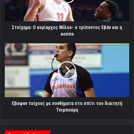
τρίποντος
Εβάν
και
η
κούπα
Στοίχημα: Ο κυρίαρχος Μίλου- ο τρίποντος Εβάν και η
κούπα
Εβαψαν
τοίχους
με
συνθήματα
στο
σπίτι
του
διαιτητή
Τσιμπούρη
Εβαψαν τοίχους με συνθήματα στο σπίτι του διαιτητή
Τσιμπούρη