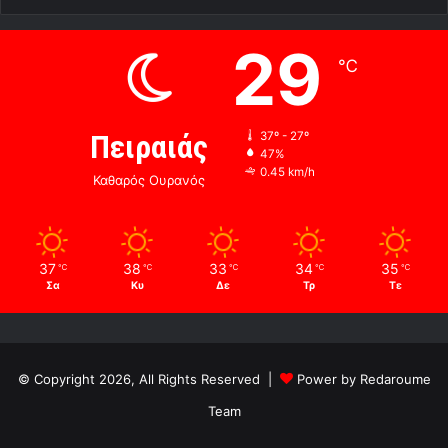
29
℃
Πειραιάς
37º - 27º
47%
0.45 km/h
Καθαρός Ουρανός
37
38
33
34
35
℃
℃
℃
℃
℃
Σα
Κυ
Δε
Τρ
Τε
© Copyright 2026, All Rights Reserved |
Power by Redaroume
Team