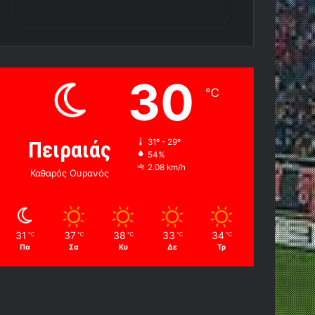
30
℃
Πειραιάς
31º - 29º
54%
2.08 km/h
Καθαρός Ουρανός
31
37
38
33
34
℃
℃
℃
℃
℃
Πα
Σα
Κυ
Δε
Τρ