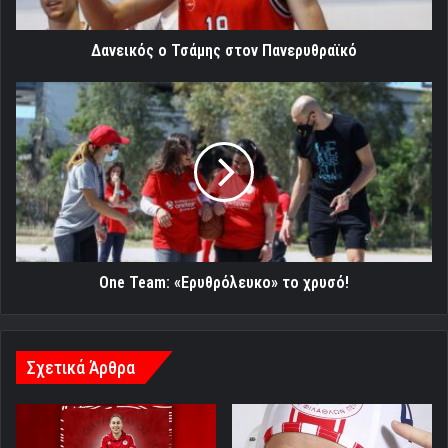
Δανεικός ο Τσάμης στον Πανερυθραϊκό
One
Team:
«Ερυθρόλευκο»
το
χρυσό!
One Team: «Ερυθρόλευκο» το χρυσό!
Σχετικά Άρθρα