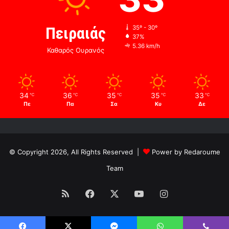
Πειραιάς
35º - 30º
37%
5.36 km/h
Καθαρός Ουρανός
34
36
35
35
33
℃
℃
℃
℃
℃
Πε
Πα
Σα
Κυ
Δε
© Copyright 2026, All Rights Reserved |
Power by Redaroume
Team
RSS
Facebook
X
YouTube
Instagram