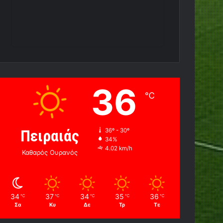
36
℃
Πειραιάς
36º - 30º
34%
4.02 km/h
Καθαρός Ουρανός
34
37
34
35
36
℃
℃
℃
℃
℃
Σα
Κυ
Δε
Τρ
Τε