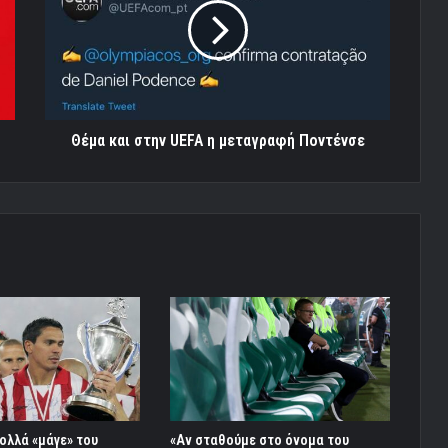
UEFA
η
μεταγραφή
Ποντένσε
Θέμα και στην UEFA η μεταγραφή Ποντένσε
ολλά «μάγε» του
«Αν σταθούμε στο όνομα του