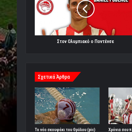
Ποντένσε
Στον Ολυμπιακό ο Ποντένσε
Σχετικά Άρθρα
Το νέο σκουφάκι του Θρύλου (pic)
Χρόνια σου π