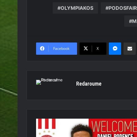
OLYMPIAKOS
PODOSFAI
Μ
Messen
Κο
Facebook
X
Redaroume
Στον
Ολυμπιακό
ο