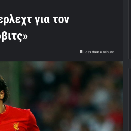
ρλεχτ για τον
βιτς»
Less than a minute