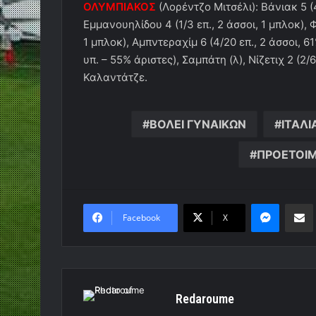
ΟΛΥΜΠΙΑΚΟΣ
(Λορέντζο Μιτσέλι): Βάνιακ 5 (4
Εμμανουηλίδου 4 (1/3 επ., 2 άσσοι, 1 μπλοκ), 
1 μπλοκ), Αμπντεραχίμ 6 (4/20 επ., 2 άσσοι, 6
υπ. – 55% άριστες), Σαμπάτη (λ), Νίζετιχ 2 (2/
Καλαντάτζε.
ΒΟΛΕΙ ΓΥΝΑΙΚΩΝ
ΙΤΑΛΙ
ΠΡΟΕΤΟΙΜ
Messen
Κο
Facebook
X
Redaroume