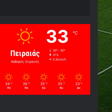
33
℃
Πειραιάς
35º - 30º
37%
5.36 km/h
Καθαρός Ουρανός
34
36
35
35
33
℃
℃
℃
℃
℃
Πε
Πα
Σα
Κυ
Δε