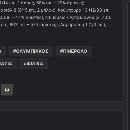
/14 επ., 1 άσσος, 58% υπ. – 29% άριστες),
Φαριόλ 8 (6/15 επ., 2 μπλοκ), Κούμπουρα 13 (12/33 επ.,
1% υπ. – 44% άριστες), Ντι Ιούλιο / Αρτακιανού (λ, 73%
6 επ., 86% υπ. – 57% άριστες), Λαμπρούση 1 (1/3 επ.),
Α
ΟΛΥΜΠΙΑΚΟΣ
ΠΙΝΕΡΟΛΟ
ΑΣΙΑ
ΦΙΛΙΚΑ
ger
ινοποίηση μέσω ηλεκτρονικού ταχυδρομείου
Εκτύπωση