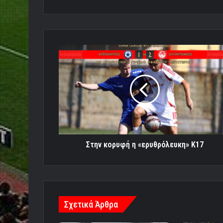
Στην
κορυφή
η
«ερυθρόλευκη»
Κ17
Στην κορυφή η «ερυθρόλευκη» Κ17
Σχετικά Άρθρα