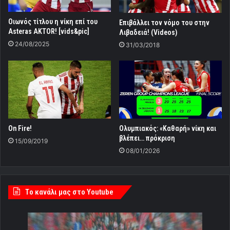
Οιωνός τίτλου η νίκη επί του
Επιβάλλει τον νόμο του στην
Αsteras AKTOR! [vids&pic]
Λιβαδειά! (Videos)
24/08/2025
31/03/2018
Οn Fire!
Ολυμπιακός: «Καθαρή» νίκη και
βλέπει… πρόκριση
15/09/2019
08/01/2026
Tο κανάλι μας στο Youtube