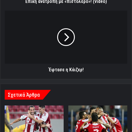
Επική ανατροπή με «πιστολέρο»! (Video)
Έφτασε
η
Κάιζερ!
Έφτασε η Κάιζερ!
Σχετικά Άρθρα