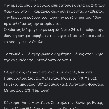
την ημέρα, όπου ο Θρύλος επικρατούσε άνετα με 2-0 των
Φαιάκων στο «Γ. Καραϊσκάκης» συνεχίζοντας ακάθεκτος
την ξέφρενη κούρσα του προς την κατάκτηση του 40ού
πρωταθλήματος της ιστορίας του.
Ο Κώστας Μήτρογλου με κεφαλιά στο 24’ αξιοποίησε την
ιδανική σέντρα ακριβείας του Ντρίσα Ντιακιτέ και άνοιξε
το σκορ για τον Θρύλο.
Το τελικό 2-0 διαμόρφωσε ο Δημήτρης Σιόβας στο 56’ για
την «αρμάδα» του Λεονάρντο Ζαρντίμ.
Ολυμπιακός (Λεονάρντο Ζαρντίμ): Κάρολ, Ντιακιτέ,
Παπάζογλου, Σιόβας, Χολέμπας, Μοδέστο (70′ Φέισα),
Γκρέκο, Ιμπαγάσα (80′ Ζαραδούκας), Αμπντούν, Φουστέρ,
Μήτρογλου (73′ Τζιμπούρ).
Κέρκυρα (Άκης Μάντζιος): Στρατηλάτης, Βενέτης, Έντερ,
Κοντοδήμος (83′ Βασιλόγιαννης), Κρητικός,