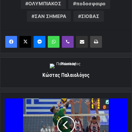
ΟΛΥΜΠΙΑΚΟΣ
ποδοσφαιρο
ΣΑΝ ΣΗΜΕΡΑ
ΣΙΟΒΑΣ
Messenger
WhatsApp
Viber
Κοινοποίηση μέσω ηλεκτρονικού ταχυδρομείου
Εκτύπωση
Κώστας Παλαιολόγος
Ολυμπιακός
ONEX:
«Αυτόχειρας»
στη
Μεσσηνία