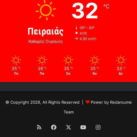
32
℃
Πειραιάς
35º - 30º
40%
4.92 km/h
Καθαρός Ουρανός
35
36
35
35
33
℃
℃
℃
℃
℃
Πε
Πα
Σα
Κυ
Δε
© Copyright 2026, All Rights Reserved |
Power by Redaroume
Team
RSS
Facebook
X
YouTube
Instagram