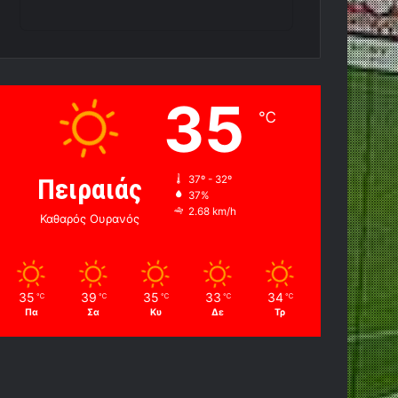
35
℃
Πειραιάς
37º - 32º
37%
2.68 km/h
Καθαρός Ουρανός
35
39
35
33
34
℃
℃
℃
℃
℃
Πα
Σα
Κυ
Δε
Τρ