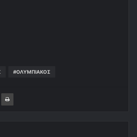
Σ
ΟΛΥΜΠΙΑΚΟΣ
ger
ινοποίηση μέσω ηλεκτρονικού ταχυδρομείου
Εκτύπωση