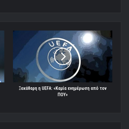
Ξεκάθαρη
η
UEFA:
«Καμία
ενημέρωση
από
τον
ΠΟΥ»
Ξεκάθαρη η UEFA: «Καμία ενημέρωση από τον
ΠΟΥ»