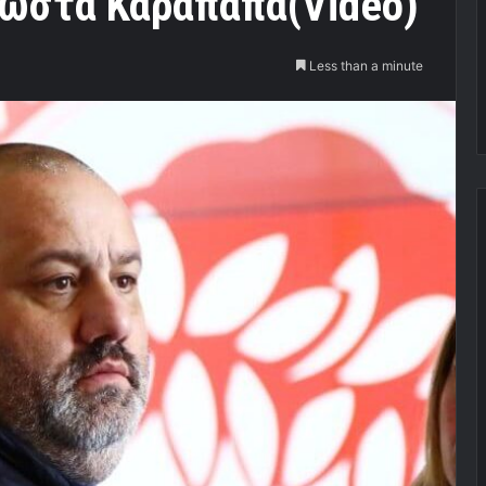
Κώστα Καραπαπά(Video)
Less than a minute