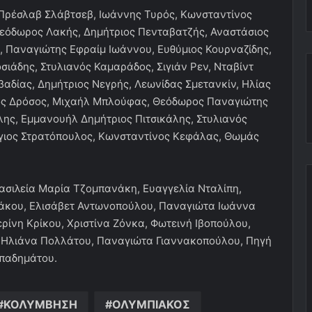
Πρέσλαβ Σλάβτσεβ, Ιωάννης Τυρός, Κωνσταντίνος
Θεόδωρος Λακής, Δημήτριος Πενταβατζής, Αναστάσιος
 Παναγιώτης Εφραίμ Ιωάννου, Ευθύμιος Κουρναζίδης,
ιάδης, Στυλιανός Καμαράδος, Σιγιάν Ρεν, Νταβίντ
αδίας, Δημήτριος Νεγρής, Λεωνίδας Σμετανκίν, Ηλίας
ς Δρόσος, Μιχαήλ Μπλούφας, Θεόδωρος Παναγιώτης
ης, Εμμανουήλ Δημήτριος Πιτσικάλης, Στυλιανός
γιος Στρατόπουλος, Κωνσταντίνος Κεφάλας, Θωμάς
ασιλεία Μαρία Τζομπανάκη, Ευαγγελία Νταλίπη,
άκου, Ελισάβετ Αντωνοπούλου, Παναγιώτα Ιωάννα
ίνη Κρίκου, Χριστίνα Ζόνκα, Φωτεινή Ιβοπούλου,
 Ηλιάνα Πολλάτου, Παναγιώτα Γιαννακοπούλου, Πηγή
απαδημάτου.
ΚΟΛΥΜΒΗΣΗ
ΟΛΥΜΠΙΑΚΟΣ