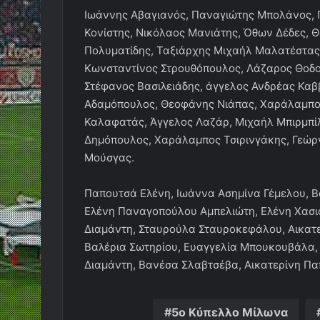
Ιωάννης Αβαγιανός, Παναγιώτης Μπολάνος, 
Κονίστης, Νικόλαος Μανιάτης, Όθων Δέδες, 
Πολυματίδης, Ταξιάρχης Μιχαήλ Μαλατέστας,
Κωνσταντίνος Στρουθόπουλος, Λάζαρος Θοδοσ
Στέφανος Βασιλειάδης, άγγελος Ανδρέας Καββ
Αδαμόπουλος, Θεοφάνης Νιάπας, Χαράλαμπο
Καλαφατάς, Άγγελος Λαζάρ, Μιχαήλ Μπιρμπίλ
Δημόπουλος, Χαράλαμπος Τσιρινγάκης, Γεώρ
Μούσγας.
Παπουτσά Ελένη, Ιωάννα Ασημίνα Γέμελου, Β
Ελένη Παναγοπούλου Αμπελιώτη, Ελένη Χασι
Διαμάντη, Σταυρούλα Σταυροκεφάλου, Αικατερ
Βαλέρια Σωτηρίου, Ευαγγελία Μπουκουβάλα,
Διαμάντη, Βανέσα Σλαβτσέβα, Αικατερίνη Π
5ο Κύπελλο Μίλωνα