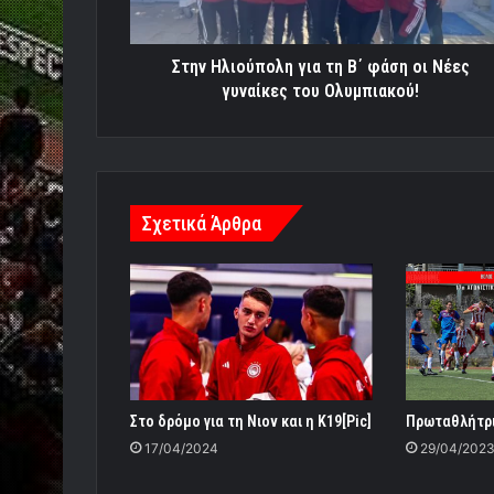
Νέες
γυναίκες
του
Στην Ηλιούπολη για τη Β΄ φάση οι Νέες
Ολυμπιακού!
γυναίκες του Ολυμπιακού!
Σχετικά Άρθρα
Στο δρόμο για τη Νιον και η Κ19[Pic]
Πρωταθλήτρια
17/04/2024
29/04/202