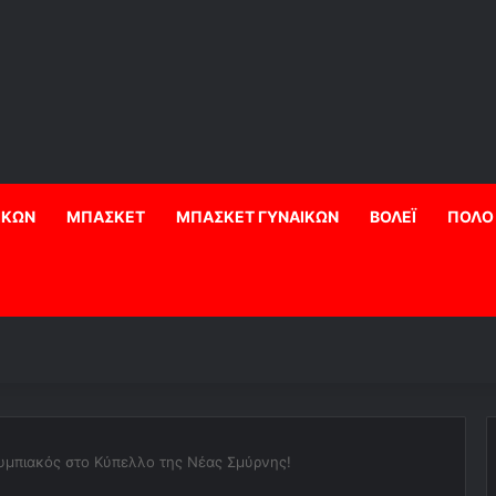
ΙΚΩΝ
ΜΠΑΣΚΕΤ
ΜΠΑΣΚΕΤ ΓΥΝΑΙΚΩΝ
ΒΟΛΕΪ
ΠΟΛΟ
μπιακός στο Κύπελλο της Νέας Σμύρνης!