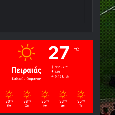
27
℃
Πειραιάς
36º - 25º
51%
0.45 km/h
Καθαρός Ουρανός
36
38
35
33
35
℃
℃
℃
℃
℃
Πα
Σα
Κυ
Δε
Τρ