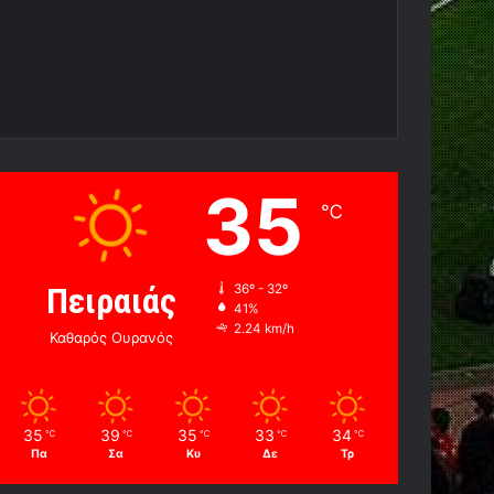
35
℃
Πειραιάς
36º - 32º
41%
2.24 km/h
Καθαρός Ουρανός
35
39
35
33
34
℃
℃
℃
℃
℃
Πα
Σα
Κυ
Δε
Τρ