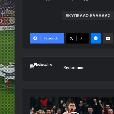
ΚΥΠΕΛΛΟ ΕΛΛΑΔΑΣ
Messen
Κο
Facebook
X
Redaroume
Κυρίαρχος
ο
Θρύλος