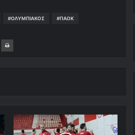
ΟΛΥΜΠΙΑΚΟΣ
ΠΑΟΚ
ger
ινοποίηση μέσω ηλεκτρονικού ταχυδρομείου
Εκτύπωση
Μεσοβδόμαδα,
υποχρέωση
στην